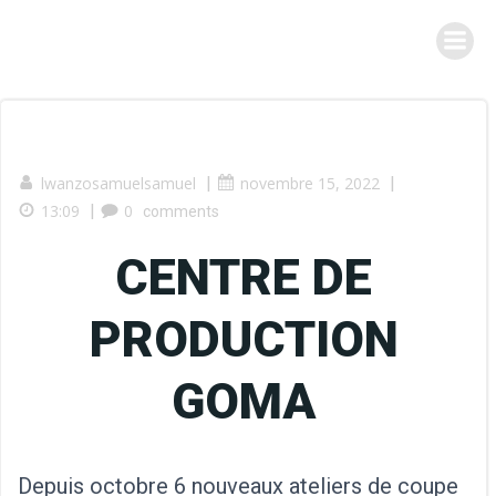
Aller
au
contenu
lwanzosamuelsamuel
|
novembre 15, 2022
|
13:09
|
0
comments
CENTRE DE
PRODUCTION
GOMA
Depuis octobre 6 nouveaux ateliers de coupe